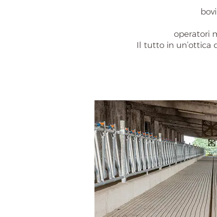
bov
operatori 
Il tutto in un’ottic