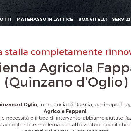
OTTI
MATERASSO IN LATTICE
BOX VITELLI
SERVIZI
 stalla completamente rinno
ienda Agricola Fapp
(Quinzano d’Oglio)
inzano d’Oglio
, in provincia di Brescia, per i sopralluog
Agricola Fappani.
le necessità e il tipo di intervento, abbiamo aiutato l
iù accogliente e moderna con attrezzature specifiche 