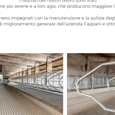
I risultati del nostro lavoro sono stati:
ine più serene e a loro agio, che producono maggiore 
meno impegnati con la manutenzione e la pulizia degl
a di miglioramento generale dell’azienda Fappani e otti